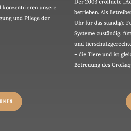
Der 2003 eröffnete „A
nd konzentrieren unsere
betrieben.
Als Betreibe
gung und Pflege der
Uhr für das ständige F
Systeme zuständig, fütt
und tierschutzgerechte
– die Tiere und ist gle
Betreuung des Großaqu
IONEN