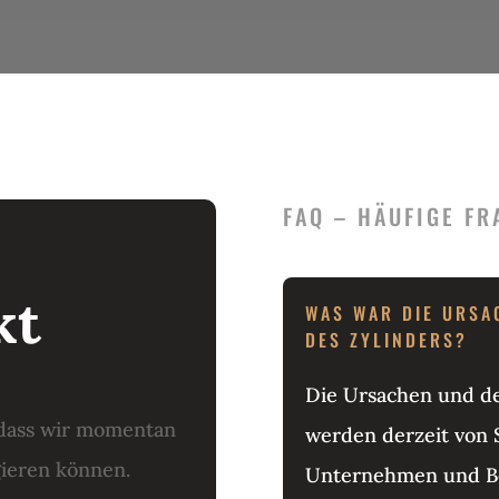
FAQ – HÄUFIGE FR
kt
WAS WAR DIE URSA
DES ZYLINDERS?
Die Ursachen und de
, dass wir momentan
werden derzeit von 
gieren können.
Unternehmen und Be